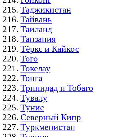
Таджикистан
Тайвань
Таиланд
Танзания
Тёркс и Кайкос
Того
Токелау
Тонга
Тринидад и Тобаго
Тувалу
Тунис
Северный Кипр
Туркменистан
Турция