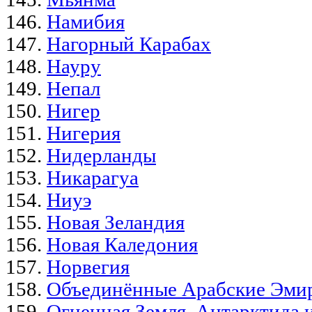
Намибия
Нагорный Карабах
Науру
Непал
Нигер
Нигерия
Нидерланды
Никарагуа
Ниуэ
Новая Зеландия
Новая Каледония
Норвегия
Объединённые Арабские Эми
Огненная Земля, Антарктида