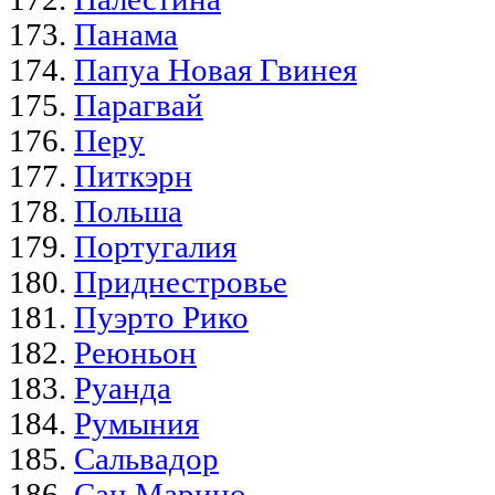
Панама
Папуа Новая Гвинея
Парагвай
Перу
Питкэрн
Польша
Португалия
Приднестровье
Пуэрто Рико
Реюньон
Руанда
Румыния
Сальвадор
Сан Марино