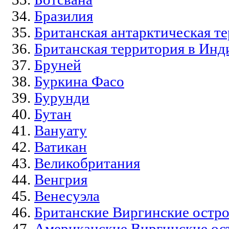
Бразилия
Британская антарктическая т
Британская территория в Инд
Бруней
Буркина Фасо
Бурунди
Бутан
Вануату
Ватикан
Великобритания
Венгрия
Венесуэла
Британские Виргинские остро
Американские Виргинские ос