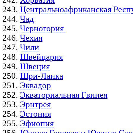
Центральноафриканская Респ
Чад
Черногория
Чехия
Чили
Швейцария
Швеция
Шри-Ланка
Эквадор
Экваториальная Гвинея
Эритрея
Эстония
Эфиопия
Южная Георгия и Южные Сан