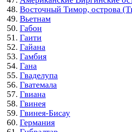
Восточный Тимор, острова (
Вьетнам
Габон
Гаити
Гайана
Гамбия
Гана
Гваделупа
Гватемала
Гвиана
Гвинея
Гвинея-Бисау
Германия
Гибралтар