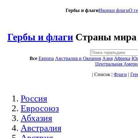
Гербы и флаги
Иконки флаги
O г
Гербы и флаги
Страны мира
Все
Европа
Австралия и Океания
Азия
Африка
Юж
Центральная Амери
| Список |
Флаги
|
Гер
Россия
Евросоюз
Абхазия
Австралия
Австрия