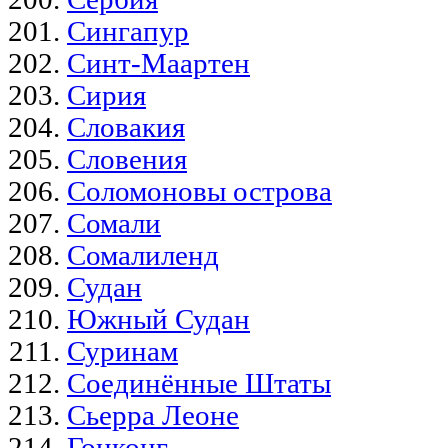
Сингапур
Синт-Маартен
Сирия
Словакия
Словения
Соломоновы острова
Сомали
Сомалиленд
Судан
Южный Судан
Суринам
Соединённые Штаты
Сьерра Леоне
Гонконг