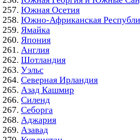
Южная Осетия
Южно-Африканская Республи
Ямайка
Япония
Англия
Шотландия
Уэльс
Северная Ирландия
Азад Кашмир
Силенд
Себорга
Аджария
Азавад
Курдистан